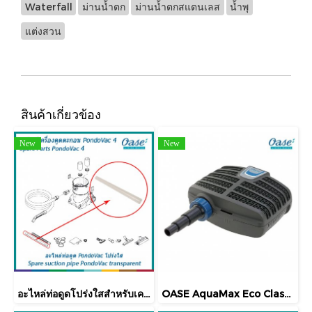
Waterfall
ม่านน้ำตก
ม่านน้ำตกสแตนเลส
น้ำพุ
แต่งสวน
สินค้าเกี่ยวข้อง
New
New
อะไหล่ท่อดูดโปร่งใสสำหรับเครื่องดูดตะกอน OASE รุ่น PondoVac 4
OASE AquaMax Eco Classic 5500 ปั๊มน้ำบ่อปลาคาร์ฟ รุ่นประหยัดไฟ ปั๊มน้ำบ่อปลาคาร์ฟ