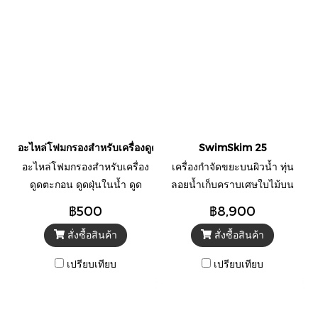
อะไหล่โฟมกรองสำหรับเครื่องดูดตะกอน OASE รุ่น PondoVac Class
SwimSkim 25
อะไหล่โฟมกรองสำหรับเครื่อง
เครื่องกำจัดขยะบนผิวน้ำ ทุ่น
ดูดตะกอน ดูดฝุ่นในน้ำ ดูด
ลอยน้ำเก็บคราบเศษใบไม้บน
ตะไคร่ เศษใบไม้ ทำความ
ผิวน้ำพร้อมเติมอากาศ
฿500
฿8,900
สะอาด รุ่น PondoVac Classic
สั่งซื้อสินค้า
สั่งซื้อสินค้า
ยี่ห้อ OASE
เปรียบเทียบ
เปรียบเทียบ