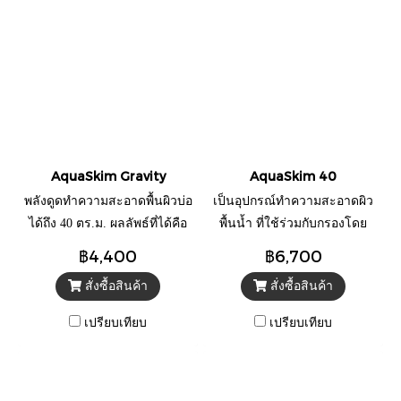
AquaSkim Gravity
AquaSkim 40
พลังดูดทำความสะอาดพื้นผิวบ่อ
เป็นอุปกรณ์ทำความสะอาดผิว
ได้ถึง 40 ตร.ม. ผลลัพธ์ที่ได้คือ
พื้นน้ำ ที่ใช้ร่วมกับกรองโดย
คุณภาพน้ำที่ดีขึ้นอย่างชัดเจน
เชื่อมต่อกับปั๊ม มีตะกร้าที่กรอง
฿4,400
฿6,700
และความลึกในการรับชมผ่าน
ขยะใบไม้ ขนาดใหญ่ ที่ถอดออก
สั่งซื้อสินค้า
สั่งซื้อสินค้า
การกำจัดมลพิษโดยตรงบนพื้น
ได้อย่างง่าย
ผิว
เปรียบเทียบ
เปรียบเทียบ