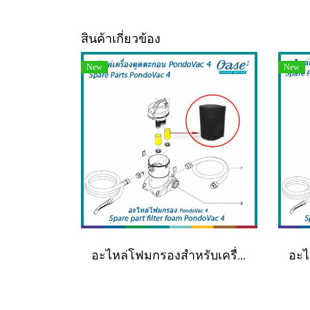
สินค้าเกี่ยวข้อง
New
New
อะไหล่โฟมกรองสำหรับเครื่องดูดตะกอน OASE รุ่น PondoVac 4