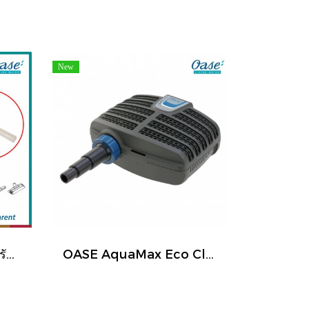
New
อะไหล่ท่อดูดโปร่งใสสำหรับเครื่องดูดตะกอน OASE รุ่น PondoVac 4
OASE AquaMax Eco Classic 5500 ปั๊มน้ำบ่อปลาคาร์ฟ รุ่นประหยัดไฟ ปั๊มน้ำบ่อปลาคาร์ฟ