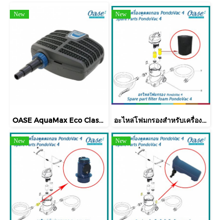
New
New
OASE AquaMax Eco Classic 5500 ปั๊มน้ำบ่อปลาคาร์ฟ รุ่นประหยัดไฟ ปั๊มน้ำบ่อปลาคาร์ฟ
อะไหล่โฟมกรองสำหรับเครื่องดูดตะกอน OASE รุ่น PondoVac 4
New
New