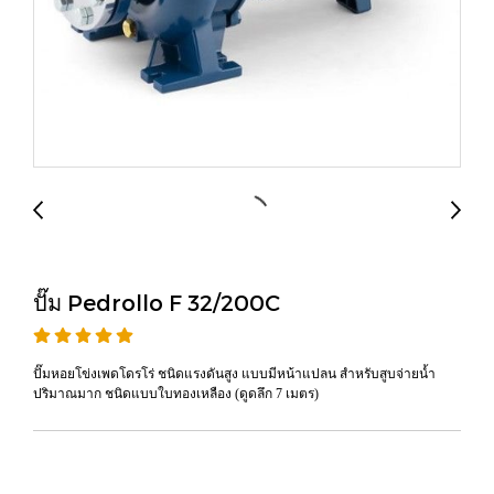
ปั๊ม Pedrollo F 32/200C
ปั๊มหอยโข่งเพดโดรโร่ ชนิดแรงดันสูง แบบมีหน้าแปลน สำหรับสูบจ่ายน้ำ
ปริมาณมาก ชนิดแบบใบทองเหลือง (ดูดลึก 7 เมตร)