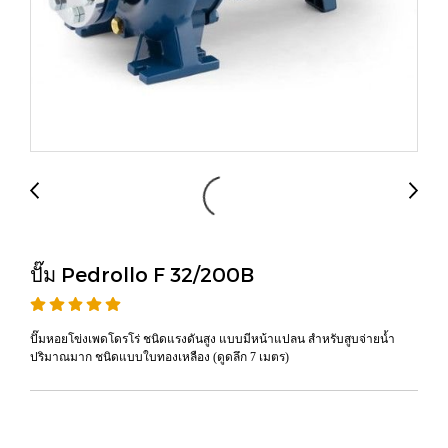
ปั๊ม Pedrollo F 32/200B
ปั๊มหอยโข่งเพดโดรโร่ ชนิดแรงดันสูง แบบมีหน้าแปลน สำหรับสูบจ่ายน้ำ
ปริมาณมาก ชนิดแบบใบทองเหลือง (ดูดลึก 7 เมตร)