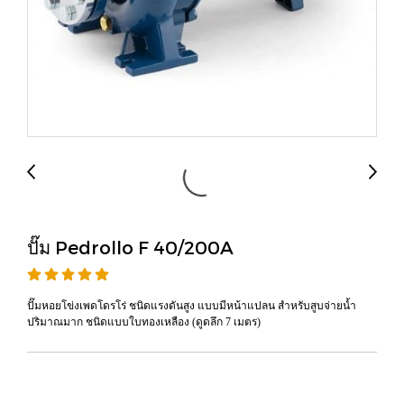
ปั๊ม Pedrollo F 40/200A
ปั๊มหอยโข่งเพดโดรโร่ ชนิดแรงดันสูง แบบมีหน้าแปลน สำหรับสูบจ่ายน้ำ
ปริมาณมาก ชนิดแบบใบทองเหลือง (ดูดลึก 7 เมตร)