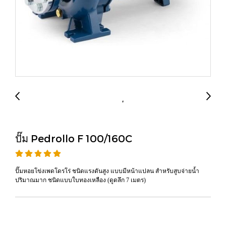
ปั๊ม Pedrollo F 100/160C
ปั๊มหอยโข่งเพดโดรโร่ ชนิดแรงดันสูง แบบมีหน้าแปลน สำหรับสูบจ่ายน้ำ
ปริมาณมาก ชนิดแบบใบทองเหลือง (ดูดลึก 7 เมตร)