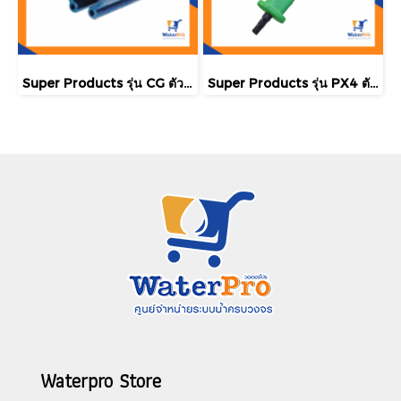
Super Products รุ่น CG ตัวล็อคสแลน พลาสติกโรงเรือน ขนาด 3/4 นิ้ว
Super Products รุ่น PX4 ตัวเจาะรูท่อพีอี ขนาด 4 มม. (สีเขียว)
Waterpro Store