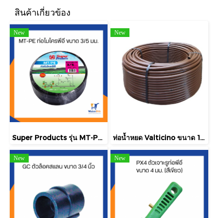
สินค้าเกี่ยวข้อง
New
New
Super Products รุ่น MT-PE ท่อไมโครพีอี ขนาด 3/5 มม.
ท่อน้ำหยด Valticino ขนาด 17 มม. ยาว 500 ฟุต/ม้วน
New
New