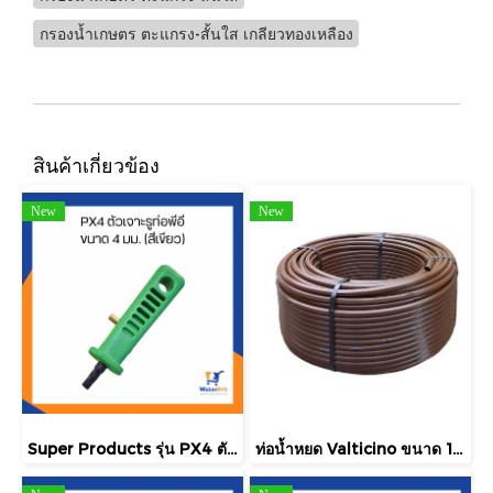
กรองน้ำเกษตร ตะแกรง-สั้นใส เกลียวทองเหลือง
สินค้าเกี่ยวข้อง
New
New
Super Products รุ่น PX4 ตัวเจาะรูท่อพีอี ขนาด 4 มม. (สีเขียว)
ท่อน้ำหยด Valticino ขนาด 17 มม. ยาว 500 ฟุต/ม้วน