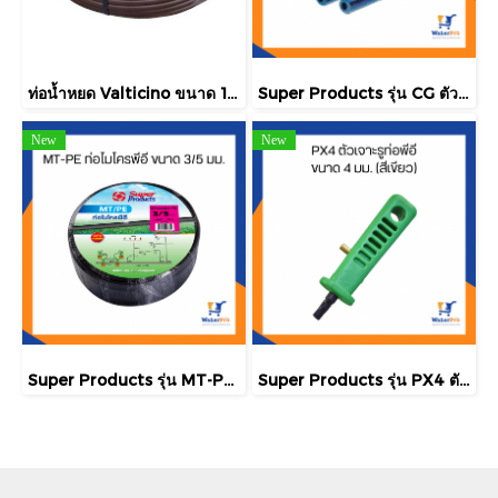
ท่อน้ำหยด Valticino ขนาด 17 มม. ยาว 500 ฟุต/ม้วน
Super Products รุ่น CG ตัวล็อคสแลน พลาสติกโรงเรือน ขนาด 3/4 นิ้ว
New
New
Super Products รุ่น MT-PE ท่อไมโครพีอี ขนาด 3/5 มม.
Super Products รุ่น PX4 ตัวเจาะรูท่อพีอี ขนาด 4 มม. (สีเขียว)