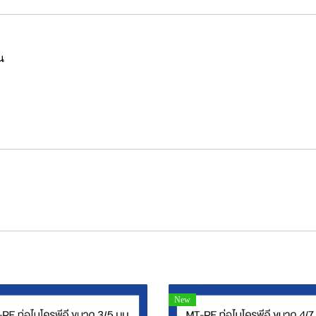
น
New