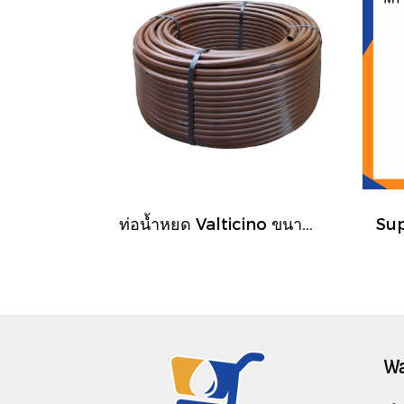
ท่อน้ำหยด Valticino ขนาด 17 มม. ยาว 500 ฟุต/ม้วน
Wa