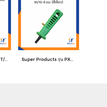
Super products รุ่น MT/PE ท่อไมโครพีอี ขนาด 4/7 มม. ยาว100 เมตร สายไมโคร ท่อไมโคร เหนี่ยว ทน ระบบน้ำ
Super Products รุ่น PX4 ตัวเจาะรูท่อพีอี ขนาด 4 มม. (สีเขียว)