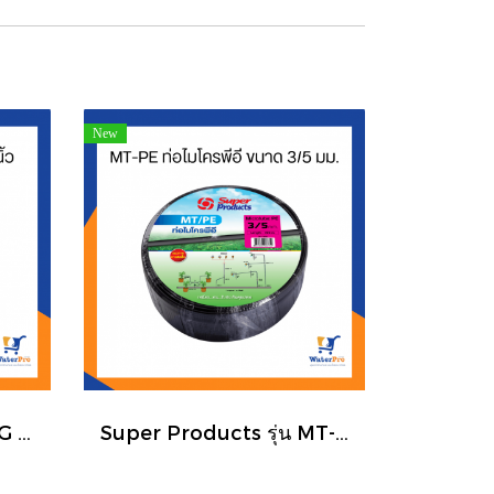
New
Super Products รุ่น CG ตัวล็อคสแลน พลาสติกโรงเรือน ขนาด 3/4 นิ้ว
Super Products รุ่น MT-PE ท่อไมโครพีอี ขนาด 3/5 มม.