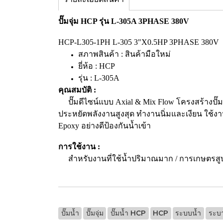
ปั๊มจุ่ม HCP รุ่น L-305A 3PHASE 380V
HCP-L305-1PH L-305 3"X0.5HP 3PHASE 380V
สภาพสินค้า : สินค้ามือใหม่
ยี่ห้อ : HCP
รุ่น : L-305A
คุณสมบัติ :
ปั๊มดีไซน์แบบ Axial & Mix Flow โครงสร้างปั๊
ประหยัดพลังงานสูงสุด ทำงานนิ่มและเงียน ใช้ง
Epoxy อย่างดีป้องกันน้ำเข้า
การใช้งาน :
สำหรับงานที่ใช้น้ำปริมาณมาก / การเกษตรสูบน้ำจา
ปั๊มน้ำ
ปั๊มจุ่ม
ปั๊มน้ำ HCP
HCP
ระบบน้ำ
ระบ