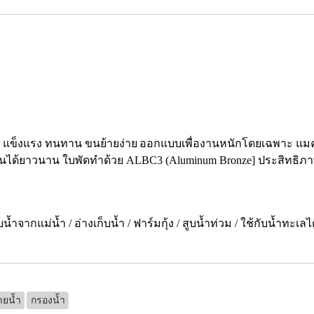
ม แข็งแรง ทนทาน ขนย้ายง่าย
ออกแบบเพื่องานหนักโดยเฉพาะ แมคคาน
านได้ยาวนาน ใบพัดทำด้วย ALBC3 (Aluminum Bronze] ประสิทธิภา
กแม่น้ำ / อ่างเก็บน้ำ / ฟาร์มกุ้ง / สูบน้ำท่วม / ใช้กับน้ำทะเลได
ายน้ำ
กรองน้ำ