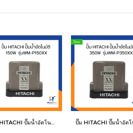
New
ปั๊ม HITACHI ปั๊มน้ำอัตโนมัติ 150W รุ่นWM-P150XX