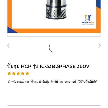
ปั๊มจุ่ม HCP รุ่น IC-33B 3PHASE 380V
สำหรับงานน้ำตก / น้ำพุ / ฟาร์มกุ้ง ,สัตว์น้ำ /การระบายน้ำ ใช้กับน้ำเค็มได้