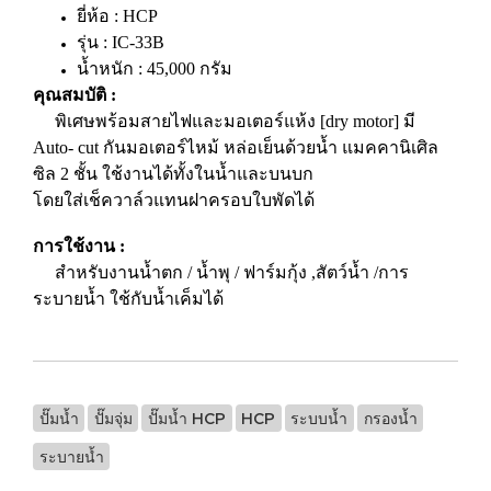
ยี่ห้อ : HCP
รุ่น : IC-33B
น้ำหนัก : 45,000 กรัม
คุณสมบัติ :
พิเศษพร้อมสายไฟและมอเตอร์แห้ง [dry motor] มี
Auto- cut กันมอเตอร์ไหม้ หล่อเย็นด้วยน้ำ แมคคานิเศิล
ซิล 2 ชั้น ใช้งานได้ทั้งในน้ำและบนบก
โดยใส่เช็ควาล์วแทนฝาครอบใบพัดได้
การใช้งาน :
สำหรับงานน้ำตก / น้ำพุ / ฟาร์มกุ้ง ,สัตว์น้ำ /การ
ระบายน้ำ ใช้กับน้ำเค็มได้
ปั๊มน้ำ
ปั๊มจุ่ม
ปั๊มน้ำ HCP
HCP
ระบบน้ำ
กรองน้ำ
ระบายน้ำ