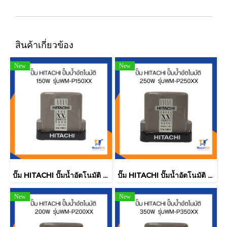
สินค้าเกี่ยวข้อง
New
New
ปั๊ม HITACHI ปั๊มน้ำอัตโนมัติ 150W รุ่นWM-P150XX
ปั๊ม HITACHI ปั๊มน้ำอัตโนมัติ 250W รุ่นWM-P250XX
New
New