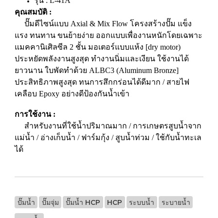
รุ่น : L-41A
คุณสมบัติ :
ปั๊มดีไซน์แบบ Axial & Mix Flow โครงสร้างปั๊ม แข็ง
แรง ทนทาน ขนย้ายง่าย ออกแบบเพื่องานหนักโดยเฉพาะ
แมคคานิเศิลซีล 2 ชั้น มอเตอร์แบบแห้ง [dry motor)
ประหยัดพลังงานสูงสุด ทำงานนิ่มและเงียน ใช้งานได้
ยาวนาน ใบพัดทำด้วย ALBC3 (Aluminum Bronze]
ประสิทธิภาพสูงสุด ทนการสึกกร่อนได้ดีมาก / สายไฟ
เคลือบ Epoxy อย่างดีป้องกันน้ำเข้า
การใช้งาน :
สำหรับงานที่ใช้น้ำปริมาณมาก / การเกษตรสูบน้ำจาก
แม่น้ำ / อ่างเก็บน้ำ / ฟาร์มกุ้ง / สูบน้ำท่วม / ใช้กับน้ำทะเล
ได้
ปั๊มน้ำ
ปั๊มจุ่ม
ปั๊มน้ำ HCP
HCP
ระบบน้ำ
ระบายน้ำ