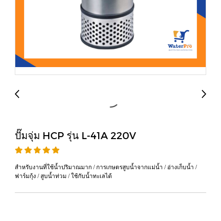
ปั๊มจุ่ม HCP รุ่น L-41A 220V
สำหรับงานที่ใช้น้ำปริมาณมาก / การเกษตรสูบน้ำจากแม่น้ำ / อ่างเก็บน้ำ /
ฟาร์มกุ้ง / สูบน้ำท่วม / ใช้กับน้ำทะเลได้