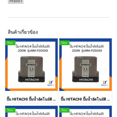
กรองน้ำ
สินค้าเกี่ยวข้อง
New
New
ปั๊ม HITACHI ปั๊มน้ำอัตโนมัติ 200W รุ่นWM-P200XX
ปั๊ม HITACHI ปั๊มน้ำอัตโนมัติ 250W รุ่นWM-P250XX
New
New