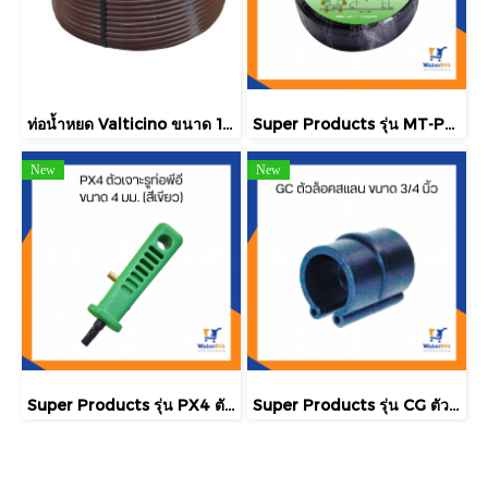
ท่อน้ำหยด Valticino ขนาด 17 มม. ยาว 500 ฟุต/ม้วน
Super Products รุ่น MT-PE ท่อไมโครพีอี ขนาด 3/5 มม.
New
New
Super Products รุ่น PX4 ตัวเจาะรูท่อพีอี ขนาด 4 มม. (สีเขียว)
Super Products รุ่น CG ตัวล็อคสแลน พลาสติกโรงเรือน ขนาด 3/4 นิ้ว