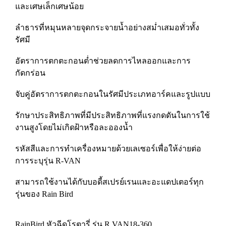
และเศษเล็กเศษน้อย
ลำธารที่หมุนหลายจุดกระจายน้ำอย่างสม่ำเสมอทั่วทั้ง
รัศมี
อัตราการตกตะกอนต่ำช่วยลดการไหลออกและการ
กัดกร่อน
จับคู่อัตราการตกตะกอนในรัศมีประเภทอาร์คและรูปแบบ
รักษาประสิทธิภาพที่มีประสิทธิภาพที่แรงกดดันในการใช้
งานสูงโดยไม่เกิดฝ้าหรือละอองน้ำ
รหัสสีและการทำเครื่องหมายด้วยเลเซอร์เพื่อให้ง่ายต่อ
การระบุรุ่น R-VAN
สามารถใช้งานได้กับบอดี้สเปรย์เรนและอะแดปเตอร์ทุก
รุ่นของ Rain Bird
RainBird หัวฉีดโรตารี่ รุ่น R VAN18-360