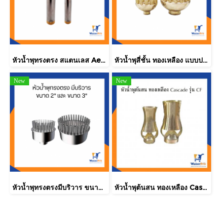
หัวน้ำพุทรงตรง สแตนเลส Aerated 1"
หัวน้ำพุสี่ชั้น ทองเหลือง แบบปรับมุมได้ รุ่น SA
New
New
หัวน้ำพุทรงตรงมีบริวาร ขนาด 2 นิ้ว เเละขนาด 3 นิ้ว (น้ำออกแบบทรงสาน)
หัวน้ำพุต้นสน ทองเหลือง Cascade รุ่น CF