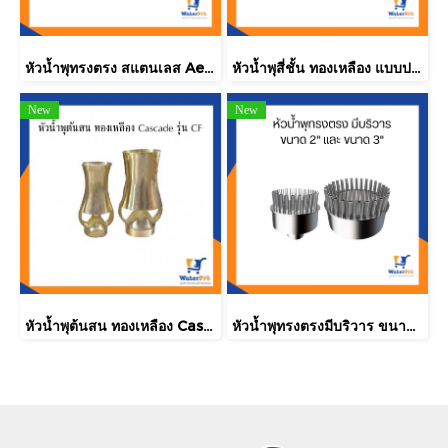
หัวน้ำพุทรงตรง สแตนเลส Aerated 1"
หัวน้ำพุสี่ชั้น ทองเหลือง แบบปรับมุมได้ รุ่น SA
New
New
หัวน้ำพุต้นสน ทองเหลือง Cascade รุ่น CF
หัวน้ำพุทรงตรงมีบริวาร ขนาด 2 นิ้ว เเละขนาด 3 นิ้ว (น้ำออกแบบทรงสาน)